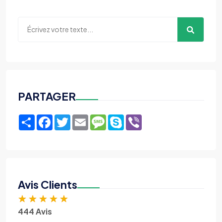
PARTAGER
Share
Facebook
Twitter
Email
Message
Skype
Viber
Avis Clients
★
★
★
★
★
444 Avis