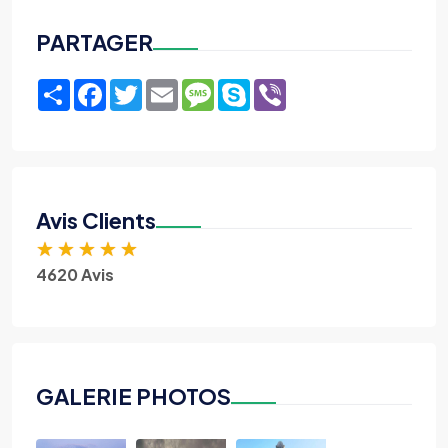
PARTAGER
Share
Facebook
Twitter
Email
Message
Skype
Viber
Avis Clients
★
★
★
★
★
4620 Avis
GALERIE PHOTOS