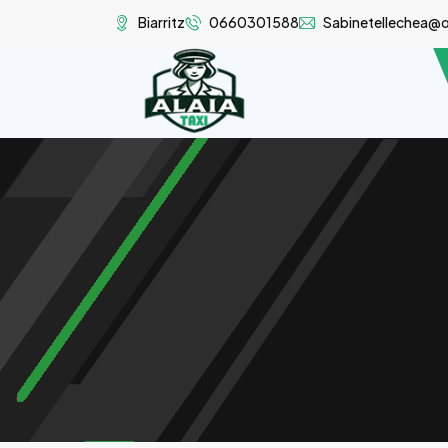
Biarritz
0660301588
Sabinetellechea@o