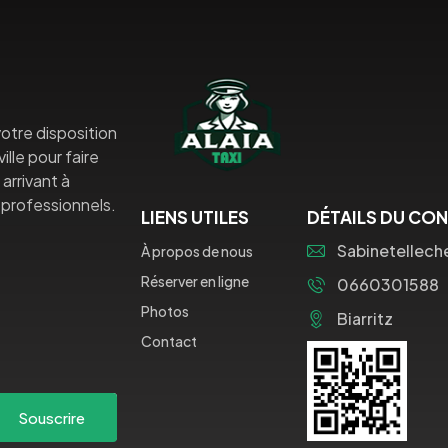
otre disposition
lle pour faire
arrivant à
professionnels.
LIENS UTILES
DÉTAILS DU CO
Sabinetellech
À propos de nous
Réserver en ligne
0660301588
Photos
Biarritz
Contact
Souscrire