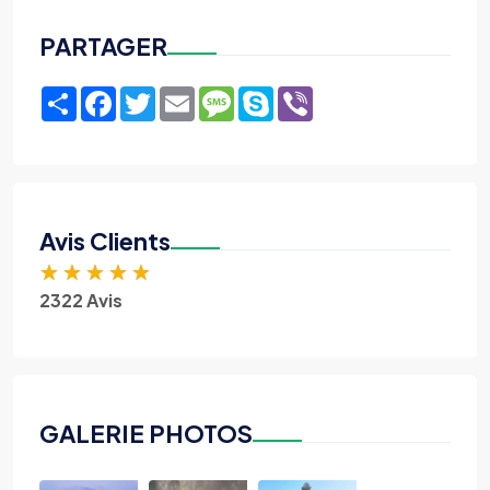
PARTAGER
Share
Facebook
Twitter
Email
Message
Skype
Viber
Avis Clients
★
★
★
★
★
2322 Avis
GALERIE PHOTOS